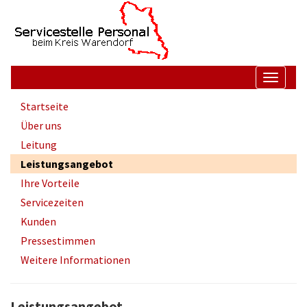
Springe
Springe
Springe
zum
zur
zur
Inhalt
Suche
Startseite
Navigati
aus
Untermenüpunkte
Startseite
und
im
einblen
Über uns
aktuellen
Bereich
Leitung
Leistungsangebot
Ihre Vorteile
Servicezeiten
Kunden
Pressestimmen
Weitere Informationen
Leistungsangebot