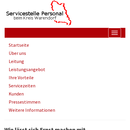
Springe
Springe
Springe
zum
zur
zur
Inhalt
Suche
Startseite
Navigati
aus
Untermenüpunkte
Startseite
und
im
einblen
Über uns
aktuellen
Bereich
Leitung
Leistungsangebot
Ihre Vorteile
Servicezeiten
Kunden
Pressestimmen
Weitere Informationen
Wie lässt sich Ernst machen mit